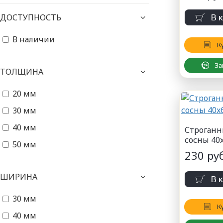
ДОСТУПНОСТЬ
В 
В наличии
К
За
ТОЛЩИНА
20 мм
30 мм
40 мм
Строганн
сосны 40
50 мм
230 руб
ШИРИНА
В 
30 мм
К
40 мм