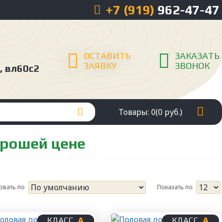
+7 (919)
962-47-47
ОСТАВИТЬ
ЗАКАЗАТЬ
ЗАЯВКУ
ЗВОНОК
, вл60с2
Товары: 0(0 руб.)
орошей цене
овать по
Показать по
А
А
КЛАСС
КЛАСС