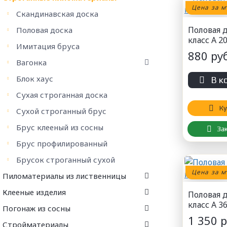
Цена за м
Скандинавская доска
Половая 
Половая доска
класс А 2
Имитация бруса
880 руб
Вагонка
Блок хаус
В к
Сухая строганная доска
Ку
Сухой строганный брус
Брус клееный из сосны
За
Брус профилированный
Брусок строганный сухой
Цена за м
Пиломатериалы из лиственницы
Клееные изделия
Половая 
класс А 3
Погонаж из сосны
1 350 р
Стройматериалы