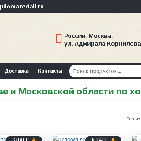
ilomateriali.ru
Россия, Москва,
ул. Адмирала Корнилова
Доставка
Контакты
ве и Московской области по х
Сортир
А
А
КЛАСС
КЛАСС