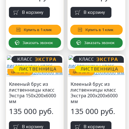
В корзину
В корзину
Купить в 1 клик
Купить в 1 клик
Заказать звонок
Заказать звонок
ЭКСТРА
ЭКСТРА
КЛАСС
КЛАСС
ЛИСТВЕННИЦА
ЛИСТВЕННИЦА
3
3
Цена за м
Цена за м
Клееный брус из
Клееный брус из
лиственницы класс
лиственницы класс
Экстра 150x200x6000
Экстра 200x200x6000
мм
мм
135 000 руб.
135 000 руб.
В корзину
В корзину