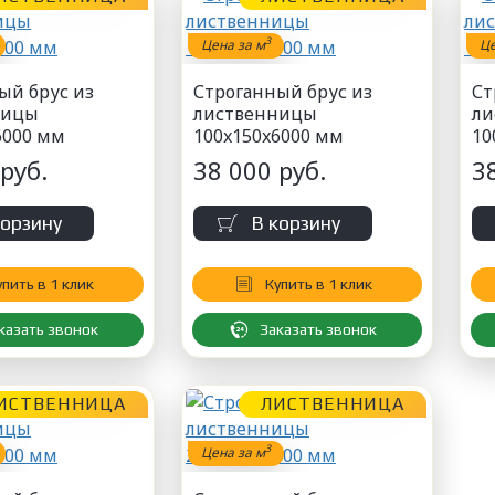
3
Цена за м
Це
ый брус из
Строганный брус из
Ст
ницы
лиственницы
ли
6000 мм
100x150x6000 мм
10
руб.
38 000 руб.
3
корзину
В корзину
упить в 1 клик
Купить в 1 клик
казать звонок
Заказать звонок
ИСТВЕННИЦА
ЛИСТВЕННИЦА
3
Цена за м