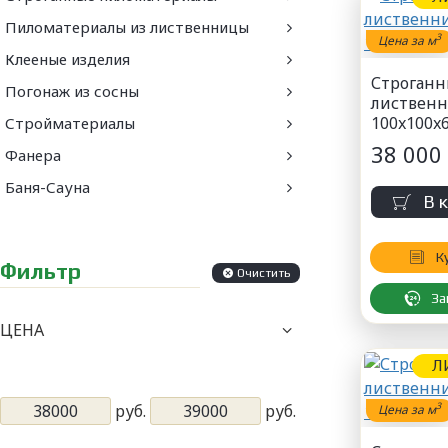
Пиломатериалы из лиственницы
3
Цена за м
Клееные изделия
Строганн
Погонаж из сосны
листвен
100x100x
Стройматериалы
38 000 
Фанера
Баня-Сауна
В 
К
Фильтр
Очистить
За
ЦЕНА
Л
3
руб.
руб.
Цена за м