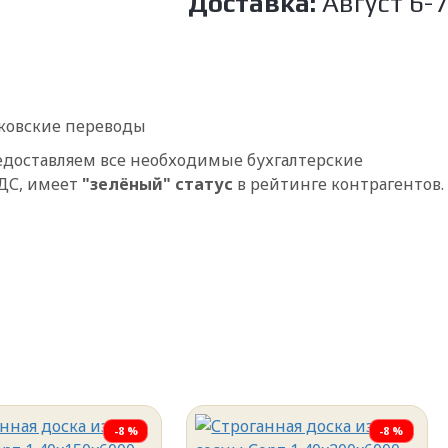
Доставка:
Август
6
-
7
ковские переводы
едоставляем все необходимые бухгалтерские
НДС, имеет
"зелёный" статус
в рейтинге контрагентов.
-8 %
-8 %